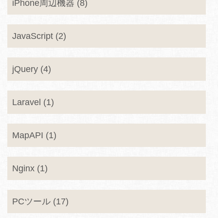
iPhone周辺機器 (8)
JavaScript (2)
jQuery (4)
Laravel (1)
MapAPI (1)
Nginx (1)
PCツール (17)