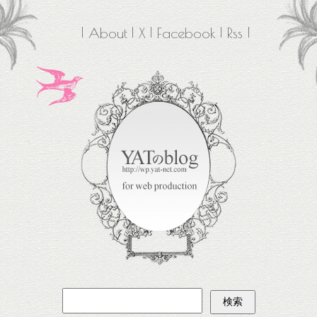
About
X
Facebook
Rss
検
索: