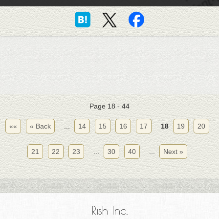
Page 18 - 44
««
« Back
...
14
15
16
17
18
19
20
21
22
23
...
30
40
...
Next »
Rish Inc.