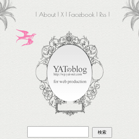
About
X
Facebook
Rss
検
索: