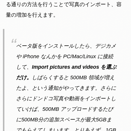
る通りの方法を行うことで写真のインポート、容
量の増加を行えます。
ベータ版をインストールしたら、デジカメ
や iPhone なんかを PC/Mac/Linux に接続
して、
Import pictures and videos を選ぶ
だけ。
しばらくすると 500MB 領域が増え
たよ、という通知がやってきます。さらに
さらにドンドコ写真や動画をインポートし
ていけば、500MB アップロードするたび
に500MB分の追加スペースが最大5GBま
でもらえてしまいます。とりあえず、1GB