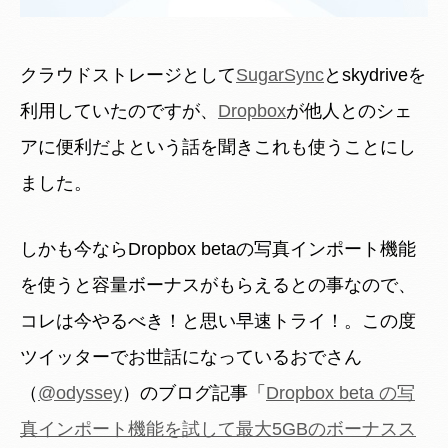
クラウドストレージとして
SugarSync
とskydriveを
利用していたのですが、
Dropbox
が他人とのシェ
アに便利だよという話を聞きこれも使うことにし
ました。
しかも今ならDropbox betaの写真インポート機能
を使うと容量ボーナスがもらえるとの事なので、
コレは今やるべき！と思い早速トライ！。この度
ツイッターでお世話になっているおでさん
（
@odyssey
）のブログ記事「
Dropbox beta の写
真インポート機能を試して最大5GBのボーナスス