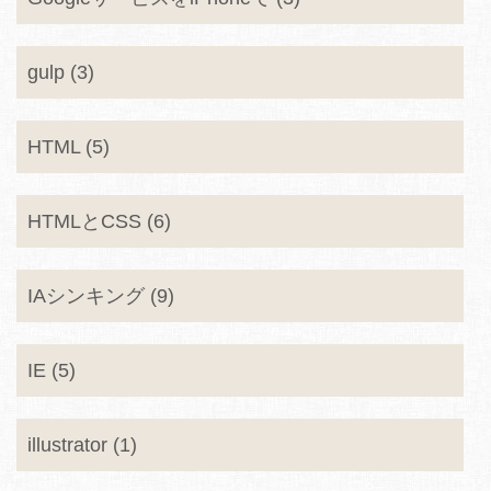
gulp (3)
HTML (5)
HTMLとCSS (6)
IAシンキング (9)
IE (5)
illustrator (1)