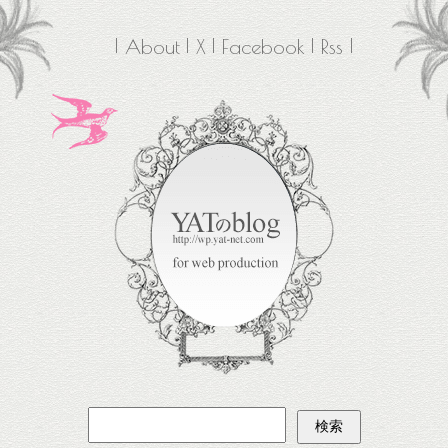
About
X
Facebook
Rss
検
索: