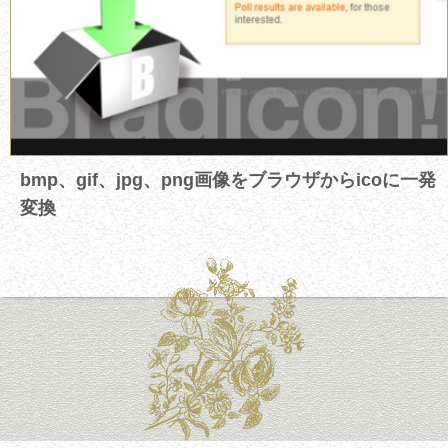
bmp、gif、jpg、png画像をブラウザからicoに一発
変換