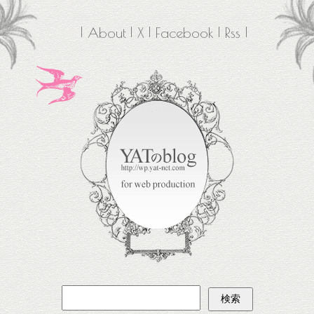
About
X
Facebook
Rss
検
索: