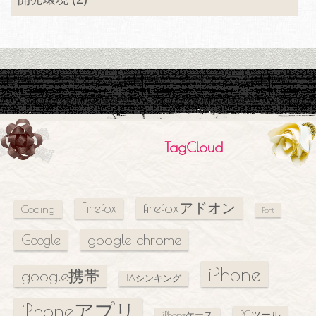
TagCloud
firefoxアドオン
Firefox
Coding
Font
google chrome
Google
iPhone
google携帯
IAシンキング
iPhoneアプリ
PCツール
iPhoneケース