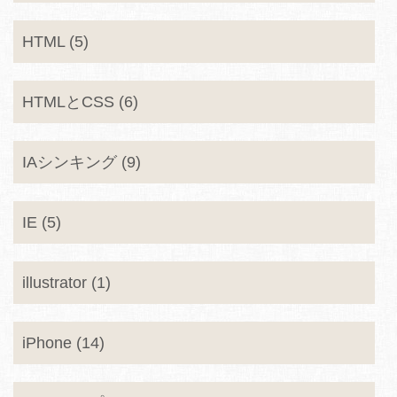
HTML (5)
HTMLとCSS (6)
IAシンキング (9)
IE (5)
illustrator (1)
iPhone (14)