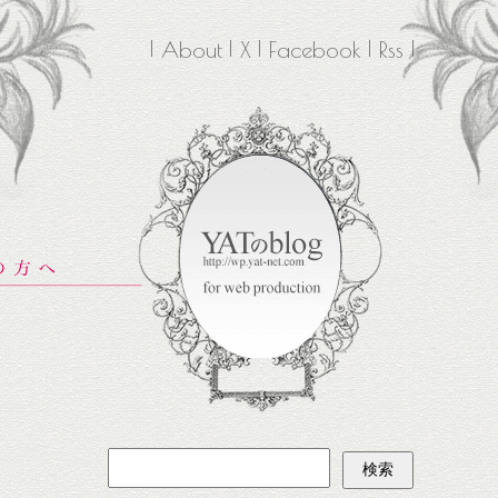
About
X
Facebook
Rss
検
索: