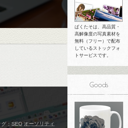
ぱくたそは、高品質・
高解像度の写真素材を
無料（フリー）で配布
しているストックフォ
トサービスです。
Goods
タグ：
SEO
オーソリティ