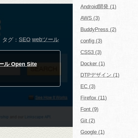
Android開発 (1)
AWS (3)
BuddyPress (2)
タグ：
SEO
webツール
config (3)
CSS3 (3)
Docker (1)
pen Site
DTPデザイン (1)
EC (3)
Firefox (11)
Font (9)
Git (2)
Google (1)