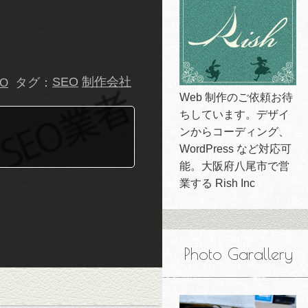
タグ：
SEO
制作会社
EO
Web 制作のご依頼お待
ちしています。デザイ
ンからコーディング、
WordPress など対応可
能。大阪府八尾市で営
業する Rish Inc
Photo Garallery