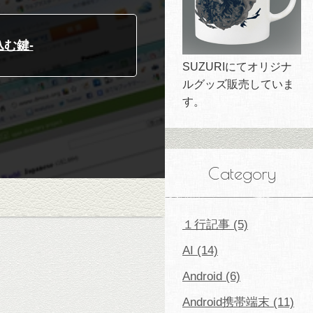
む鍵-
SUZURIにてオリジナ
ルグッズ販売していま
す。
Category
１行記事 (5)
AI (14)
Android (6)
Android携帯端末 (11)