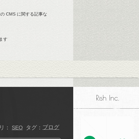
 等の CMS に関する記事な
ます
Rish Inc.
リ：
タグ：
ブログ
SEO