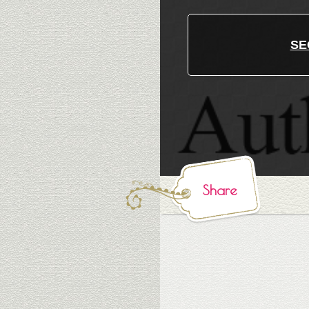
S
Share