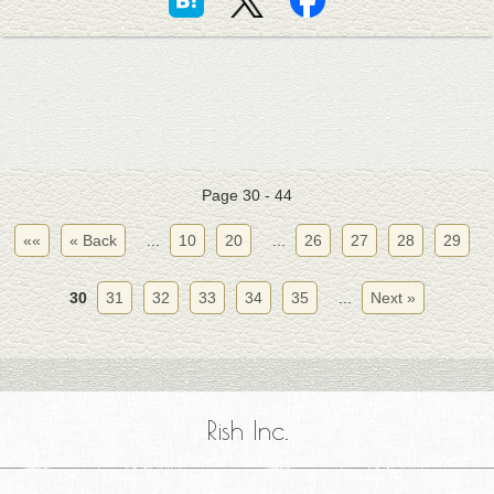
Page 30 - 44
««
« Back
...
10
20
...
26
27
28
29
30
31
32
33
34
35
...
Next »
Rish Inc.