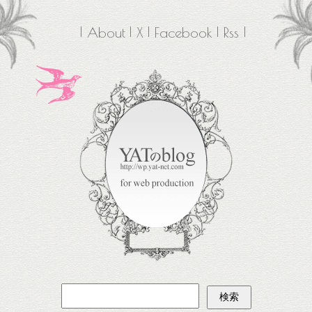
About
X
Facebook
Rss
検
索: