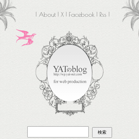
About
X
Facebook
Rss
検
索: