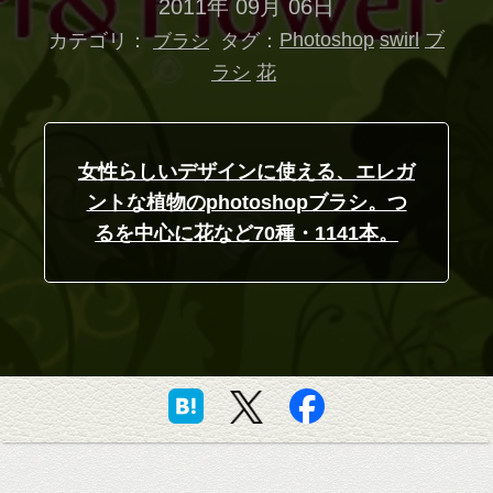
2011年 09月 06日
カテゴリ：
タグ：
Photoshop
swirl
ブ
ブラシ
ラシ
花
女性らしいデザインに使える、エレガ
ントな植物のphotoshopブラシ。つ
るを中心に花など70種・1141本。