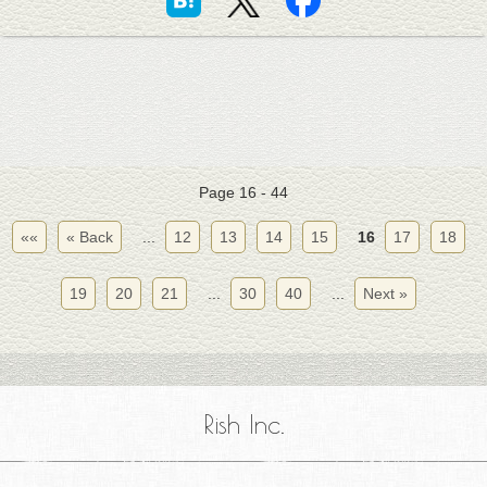
Page 16 - 44
««
« Back
...
12
13
14
15
16
17
18
19
20
21
...
30
40
...
Next »
Rish Inc.