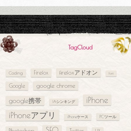
TagCloud
firefoxアドオン
Firefox
Coding
Font
google chrome
Google
iPhone
google携帯
IAシンキング
iPhoneアプリ
PCツール
iPhoneケース
SEO
Photoshop
Twitter
UX