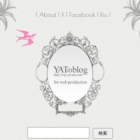
About
X
Facebook
Rss
検
索: