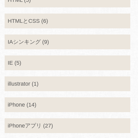
HTML (5)
HTMLとCSS (6)
IAシンキング (9)
IE (5)
illustrator (1)
iPhone (14)
iPhoneアプリ (27)