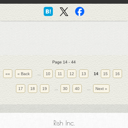
Page 14 - 44
««
« Back
...
10
11
12
13
14
15
16
17
18
19
...
30
40
...
Next »
Rish Inc.