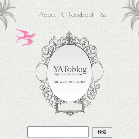
About
X
Facebook
Rss
検
索: