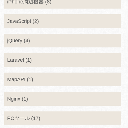
iPhone周辺機器 (8)
JavaScript (2)
jQuery (4)
Laravel (1)
MapAPI (1)
Nginx (1)
PCツール (17)