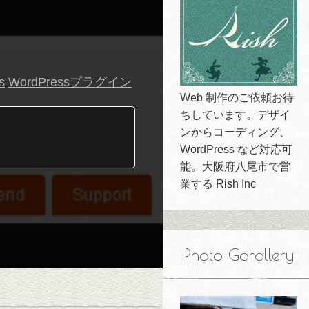
s
WordPressプラグイン
Web 制作のご依頼お待
ちしています。デザイ
ンからコーディング、
WordPress など対応可
能。大阪府八尾市で営
業する Rish Inc
Photo Garallery