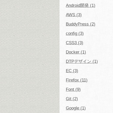
Android開発 (1)
AWS (3)
BuddyPress (2)
config (3)
CSS3 (3)
Docker (1)
DTPデザイン (1)
EC (3)
Firefox (11)
Font (9)
Git (2)
Google (1)