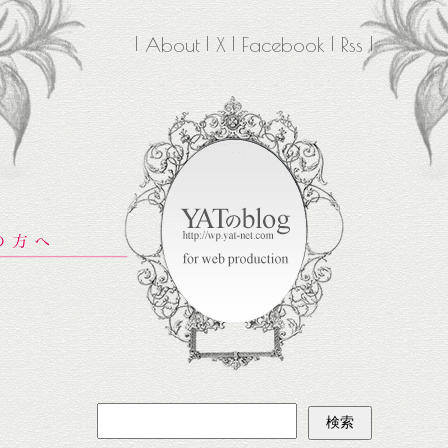
About
X
Facebook
Rss
検
索: