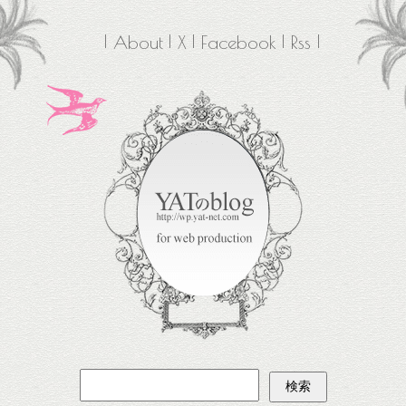
About
X
Facebook
Rss
検
索: