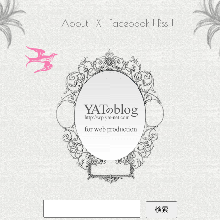
About
X
Facebook
Rss
検
索: