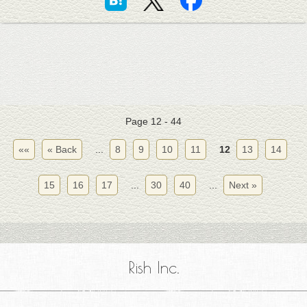
Page 12 - 44
««
« Back
...
8
9
10
11
12
13
14
15
16
17
...
30
40
...
Next »
Rish Inc.