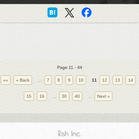
Page 11 - 44
««
« Back
...
7
8
9
10
11
12
13
14
15
16
...
30
40
...
Next »
Rish Inc.