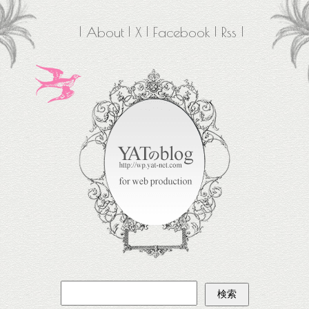
About
X
Facebook
Rss
検
索: