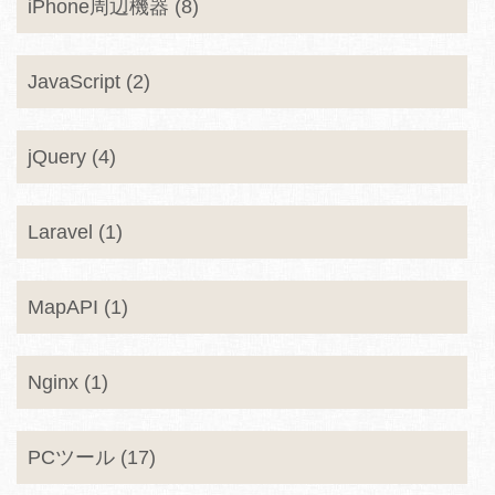
iPhone周辺機器 (8)
JavaScript (2)
jQuery (4)
Laravel (1)
MapAPI (1)
Nginx (1)
PCツール (17)