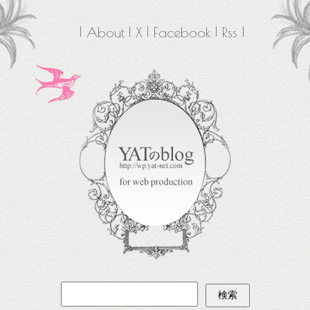
About
X
Facebook
Rss
検
索: