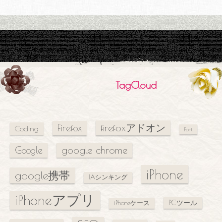
TagCloud
firefoxアドオン
Firefox
Coding
Font
google chrome
Google
iPhone
google携帯
IAシンキング
iPhoneアプリ
PCツール
iPhoneケース