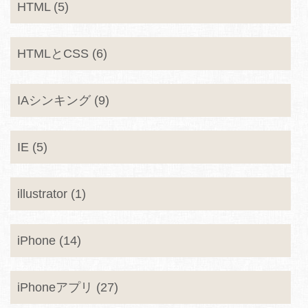
HTML (5)
HTMLとCSS (6)
IAシンキング (9)
IE (5)
illustrator (1)
iPhone (14)
iPhoneアプリ (27)