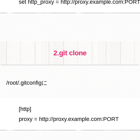
2.git clone
/root/.gitconfigに
	[http]
