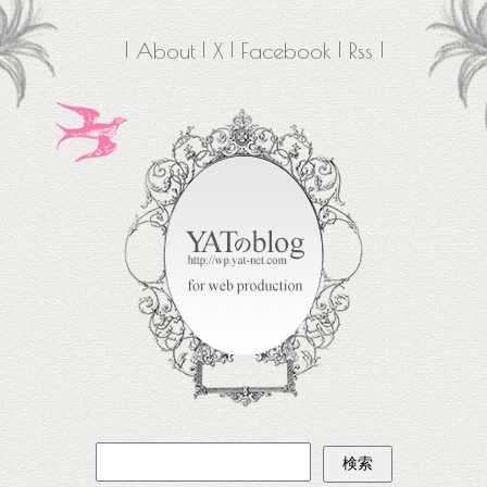
About
X
Facebook
Rss
検
索: