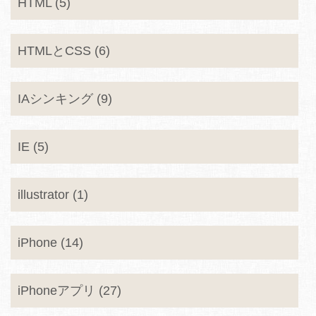
HTML (5)
HTMLとCSS (6)
IAシンキング (9)
IE (5)
illustrator (1)
iPhone (14)
iPhoneアプリ (27)