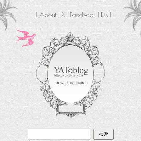
About
X
Facebook
Rss
検
索: