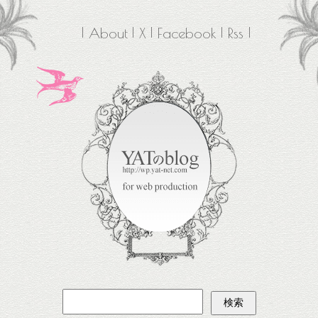
About
X
Facebook
Rss
検
索: