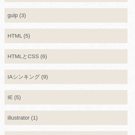
gulp (3)
HTML (5)
HTMLとCSS (6)
IAシンキング (9)
IE (5)
illustrator (1)