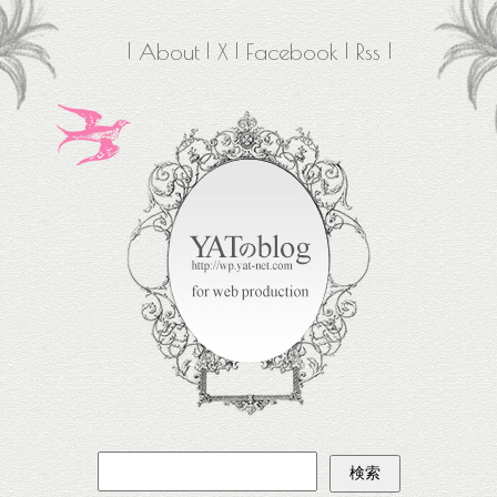
About
X
Facebook
Rss
検
索: