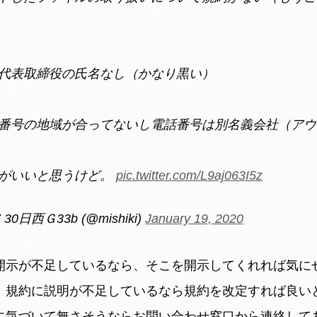
代表取締役の氏名なし（かなり黒い）
番号の地域が合ってないし電話番号は別名義会社（アウ
がいいと思うけど。
pic.twitter.com/L9aj063I5z
0日西Ｇ33b (@mishiki)
January 19, 2020
開示が不足しているなら、そこを開示してくれれば気に
、規約に説明が不足しているなら規約を改定すれば良い
に気づいて無さそうならお問い合わせ窓口から連絡して