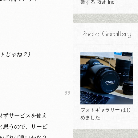
業する Rish Inc
Photo Garallery
トじゃね？）
フォトギャラリー はじ
せずサービスを使え
めました
と思うので、サービ
あげれば良いかな？