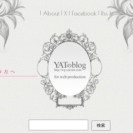
About
X
Facebook
Rss
検
索: