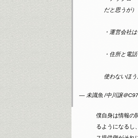
だと思うが）
・運営会社は
・住所と電話
使わないほう
— 未識魚 /中川譲＠C97 3
僕自身は情報の
るようになるし
ス提供側がそれ