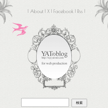
About
X
Facebook
Rss
検
索: