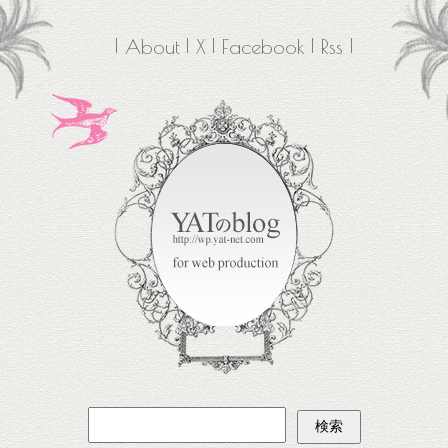
About
X
Facebook
Rss
検
索: