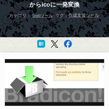
からicoに一発変換
カテゴリ：
タグ：
作成支援ツール
Webツール