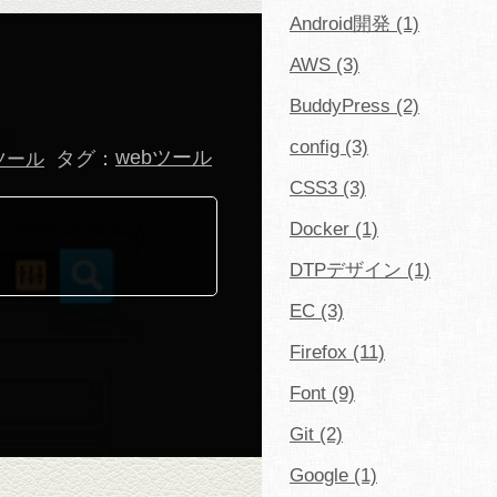
Android開発 (1)
AWS (3)
BuddyPress (2)
config (3)
タグ：
webツール
ツール
CSS3 (3)
Docker (1)
DTPデザイン (1)
EC (3)
Firefox (11)
Font (9)
Git (2)
Google (1)