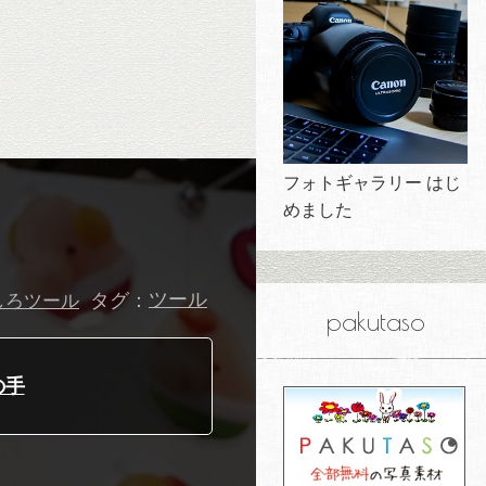
フォトギャラリー はじ
めました
タグ：
ツール
しろツール
pakutaso
の手