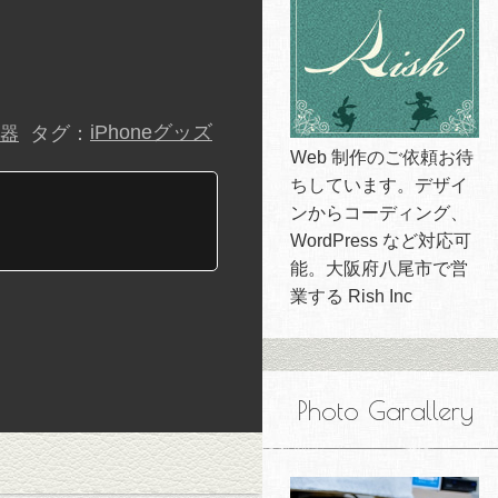
タグ：
iPhoneグッズ
機器
Web 制作のご依頼お待
ちしています。デザイ
ンからコーディング、
WordPress など対応可
能。大阪府八尾市で営
業する Rish Inc
Photo Garallery