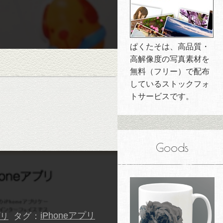
ぱくたそは、高品質・
高解像度の写真素材を
無料（フリー）で配布
しているストックフォ
トサービスです。
Goods
タグ：
iPhoneアプリ
プリ