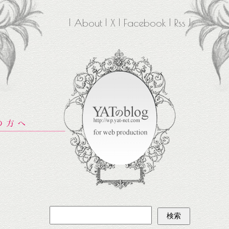
About
X
Facebook
Rss
検
索: