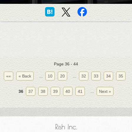
Page 36 - 44
««
« Back
...
10
20
...
32
33
34
35
36
37
38
39
40
41
...
Next »
Rish Inc.