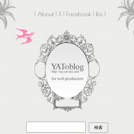
About
X
Facebook
Rss
検
索: