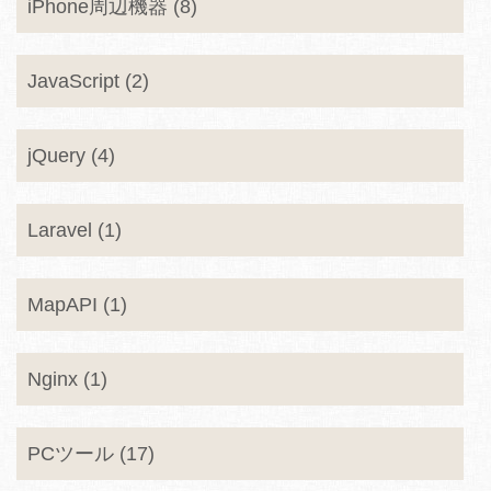
iPhone周辺機器 (8)
JavaScript (2)
jQuery (4)
Laravel (1)
MapAPI (1)
Nginx (1)
PCツール (17)