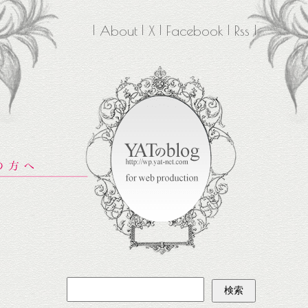
About
X
Facebook
Rss
検
索: