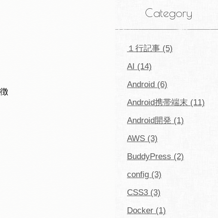
Category
１行記事 (5)
AI (14)
Android (6)
徴
Android携帯端末 (11)
Android開発 (1)
AWS (3)
BuddyPress (2)
config (3)
CSS3 (3)
Docker (1)