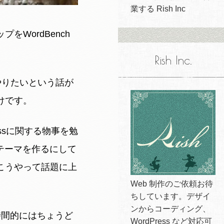
業する Rish Inc
WordBench
Rish Inc.
をやりたいという話が
けです。
ressに関する物事を勉
でテーマを作るにして
こうやって話題に上
Web 制作のご依頼お待
ちしています。デザイ
ンからコーディング、
時間的にはちょうど
WordPress など対応可