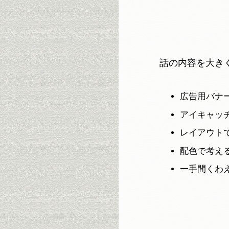
話の内容を大き
広告用バナ
アイキャッ
レイアウト
配色で考え
一手間くわ