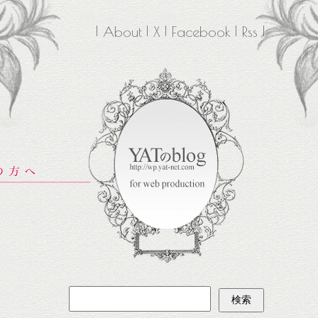
About
X
Facebook
Rss
検
索: