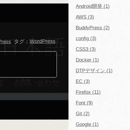
Android開発 (1)
AWS (3)
BuddyPress (2)
config (3)
タグ：
WordPress
Press
CSS3 (3)
Docker (1)
DTPデザイン (1)
EC (3)
Firefox (11)
Font (9)
Git (2)
Google (1)