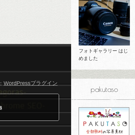
フォトギャラリー はじ
めました
：
WordPressプラグイン
pakutaso
s