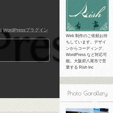
s
WordPressプラグイン
Web 制作のご依頼お待
ちしています。デザイ
ンからコーディング、
WordPress など対応可
能。大阪府八尾市で営
業する Rish Inc
Photo Garallery