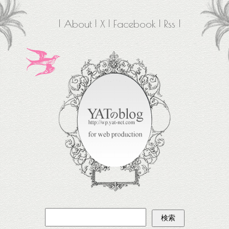
About
X
Facebook
Rss
検
索: