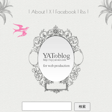
About
X
Facebook
Rss
検
索: