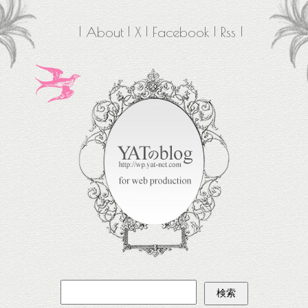
About
X
Facebook
Rss
検
索: