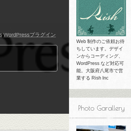
s
WordPressプラグイン
Web 制作のご依頼お待
ちしています。デザイ
ンからコーディング、
WordPress など対応可
能。大阪府八尾市で営
業する Rish Inc
Photo Garallery