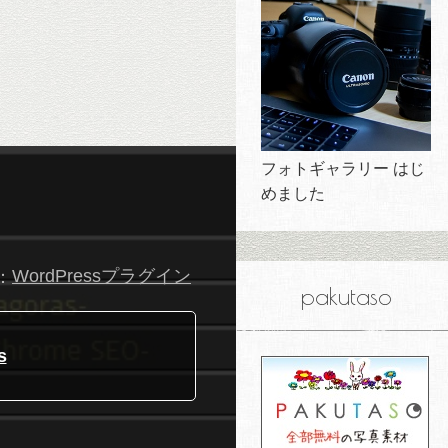
フォトギャラリー はじ
めました
：
WordPressプラグイン
pakutaso
s