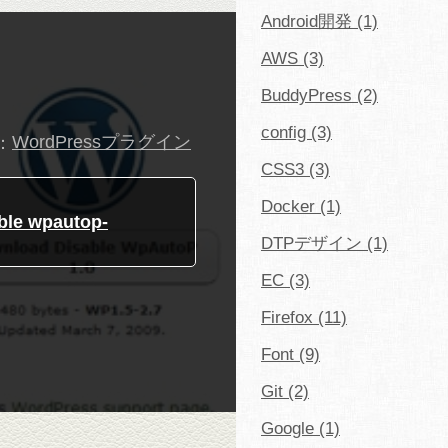
Android開発 (1)
AWS (3)
BuddyPress (2)
config (3)
：
WordPressプラグイン
CSS3 (3)
Docker (1)
 wpautop-
DTPデザイン (1)
EC (3)
Firefox (11)
Font (9)
Git (2)
Google (1)