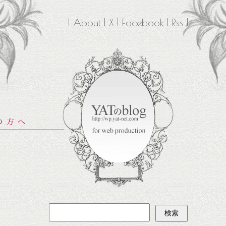
About
X
Facebook
Rss
検
索: