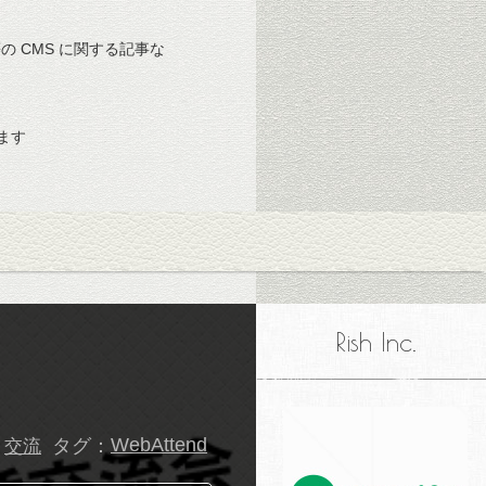
 等の CMS に関する記事な
ます
Rish Inc.
タグ：
WebAttend
交流