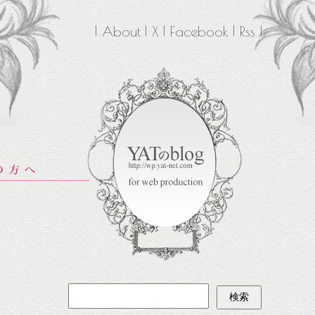
About
X
Facebook
Rss
検
索: