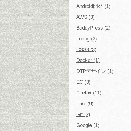
Android開発 (1)
AWS (3)
BuddyPress (2)
config (3)
CSS3 (3)
Docker (1)
DTPデザイン (1)
EC (3)
Firefox (11)
Font (9)
Git (2)
Google (1)