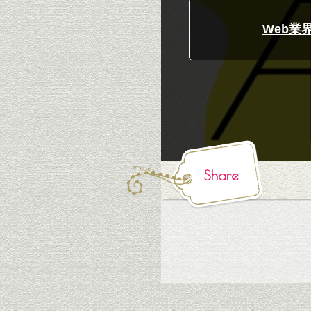
Web業
Share