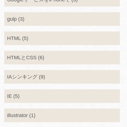
gulp (3)
HTML (5)
HTMLとCSS (6)
IAシンキング (9)
IE (5)
illustrator (1)