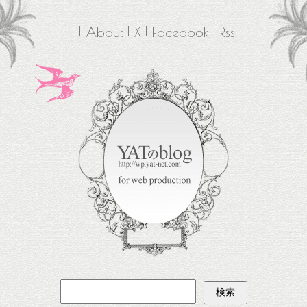
About
X
Facebook
Rss
検
索: