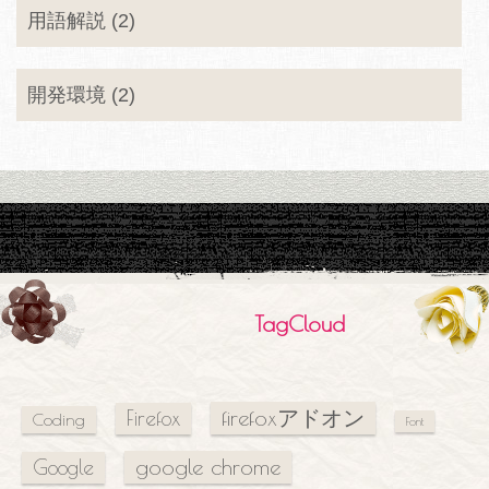
用語解説 (2)
開発環境 (2)
TagCloud
firefoxアドオン
Firefox
Coding
Font
google chrome
Google