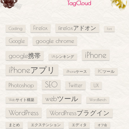
TagCloud
firefoxアドオン
Firefox
Coding
Font
google chrome
Google
iPhone
google携帯
IAシンキング
iPhoneアプリ
PCツール
iPhoneケース
SEO
Photoshop
Twitter
UX
webツール
Webサイト構築
WordBench
WordPress
WordPressプラグイン
まとめ
エクステンション
エディタ
オフ会