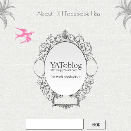
About
X
Facebook
Rss
検
索: