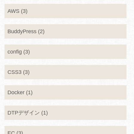
AWS (3)
BuddyPress (2)
config (3)
CSS3 (3)
Docker (1)
DTPデザイン (1)
EC (3)