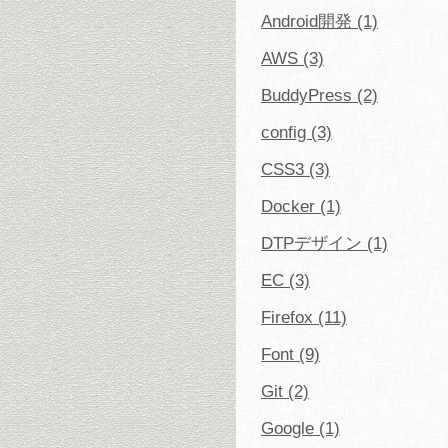
Android開発 (1)
AWS (3)
BuddyPress (2)
config (3)
CSS3 (3)
Docker (1)
DTPデザイン (1)
EC (3)
Firefox (11)
Font (9)
Git (2)
Google (1)