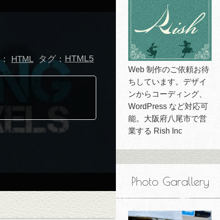
：
タグ：
HTML5
HTML
Web 制作のご依頼お待
ちしています。デザイ
ンからコーディング、
WordPress など対応可
能。大阪府八尾市で営
業する Rish Inc
Photo Garallery