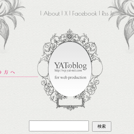
About
X
Facebook
Rss
検
索: