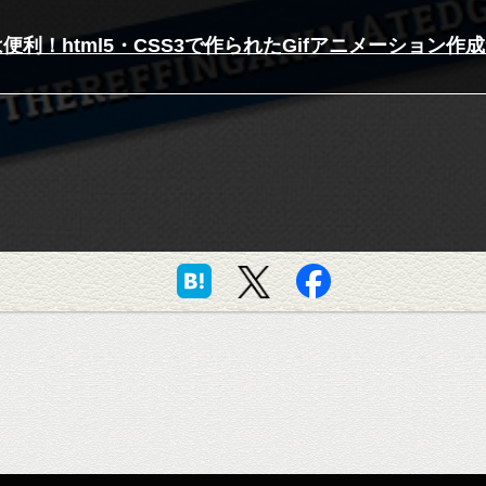
便利！html5・CSS3で作られたGifアニメーション作