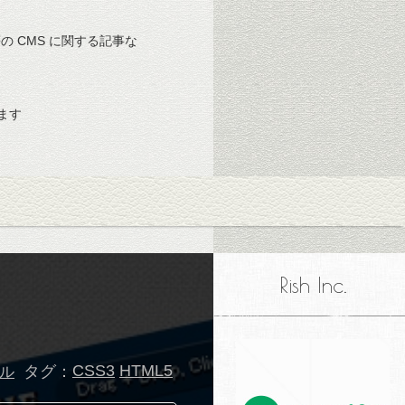
 等の CMS に関する記事な
ます
Rish Inc.
タグ：
CSS3
HTML5
ール