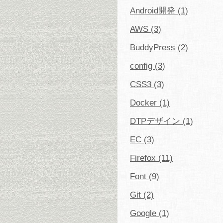
Android開発 (1)
AWS (3)
BuddyPress (2)
config (3)
CSS3 (3)
Docker (1)
DTPデザイン (1)
EC (3)
Firefox (11)
Font (9)
Git (2)
Google (1)