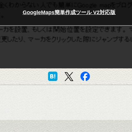
GoogleMaps簡単作成ツール V2対応版