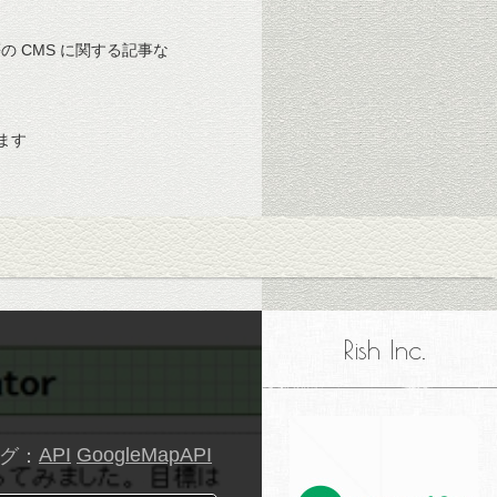
 等の CMS に関する記事な
ます
Rish Inc.
グ：
API
GoogleMapAPI