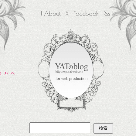
About
X
Facebook
Rss
検
索: