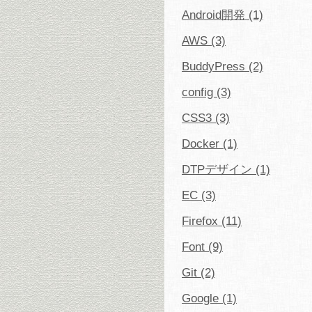
Android開発 (1)
AWS (3)
BuddyPress (2)
config (3)
CSS3 (3)
Docker (1)
DTPデザイン (1)
EC (3)
Firefox (11)
Font (9)
Git (2)
Google (1)