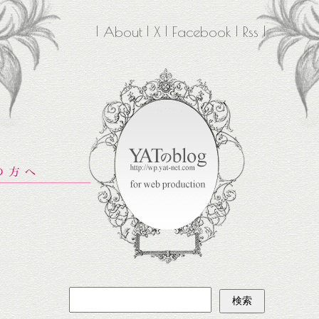
About
X
Facebook
Rss
検
索: