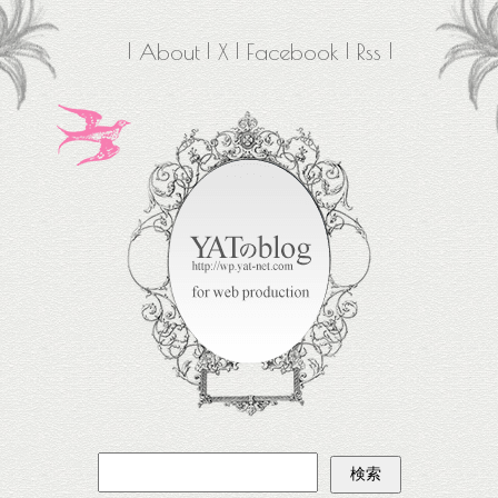
About
X
Facebook
Rss
検
索: