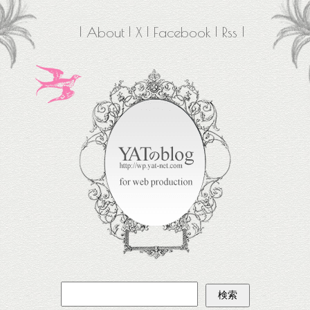
About
X
Facebook
Rss
検
索: