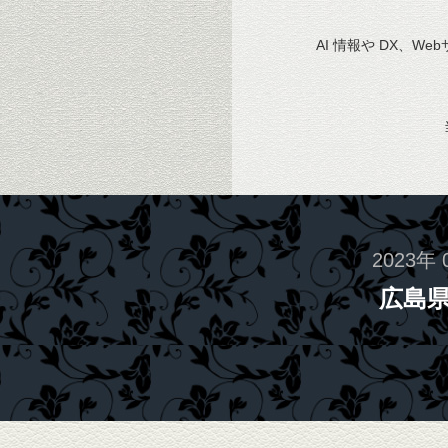
AI 情報や DX、We
2023年 
広島