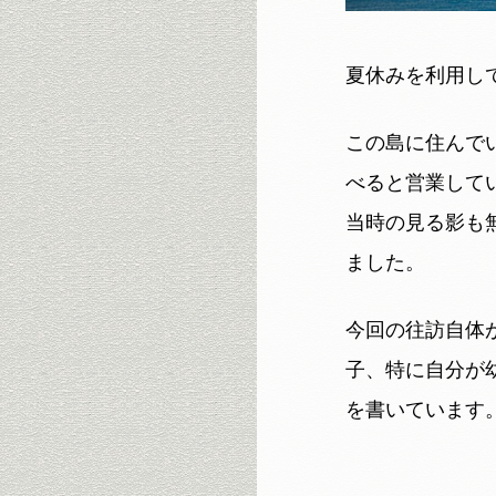
夏休みを利用し
この島に住んで
べると営業して
当時の見る影も
ました。
今回の往訪自体
子、特に自分が
を書いています