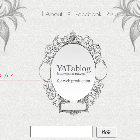
About
X
Facebook
Rss
検
索: