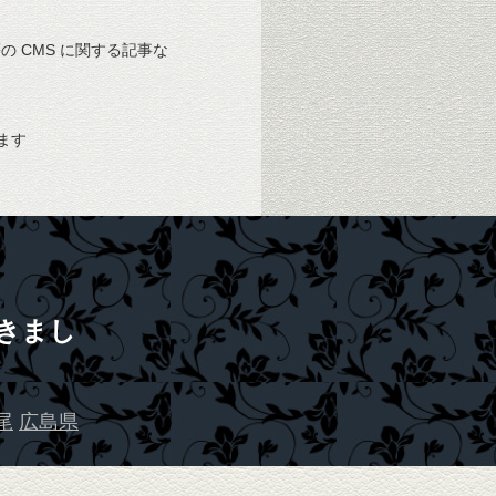
 等の CMS に関する記事な
ます
きまし
尾
広島県