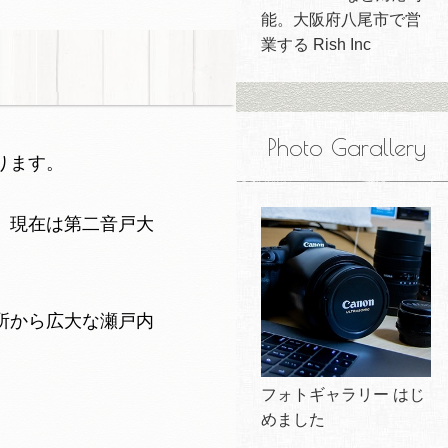
能。大阪府八尾市で営
業する Rish Inc
Photo Garallery
ります。
、現在は第二音戸大
所から広大な瀬戸内
フォトギャラリー はじ
めました