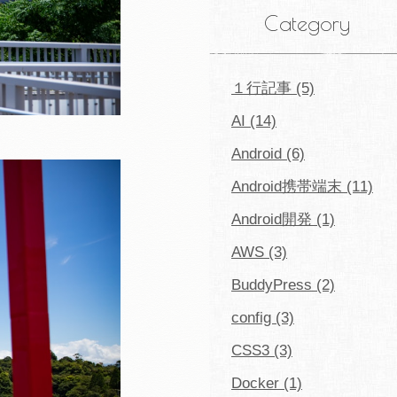
Category
１行記事 (5)
AI (14)
Android (6)
Android携帯端末 (11)
Android開発 (1)
AWS (3)
BuddyPress (2)
config (3)
CSS3 (3)
Docker (1)