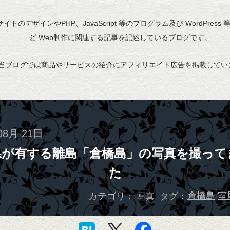
bサイトのデザインやPHP、JavaScript 等のプログラム及び WordPress
ど Web制作に関連する記事を記述しているブログです。
当ブログでは商品やサービスの紹介にアフィリエイト広告を掲載してい
08月 21日
県が有する離島「倉橋島」の写真を撮って
た
カテゴリ：
タグ：
倉橋島
室
写真