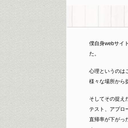
僕自身webサ
た。
心理というのは
様々な場所から
そしてその捉え
テスト、アプロ
直帰率が下がっ