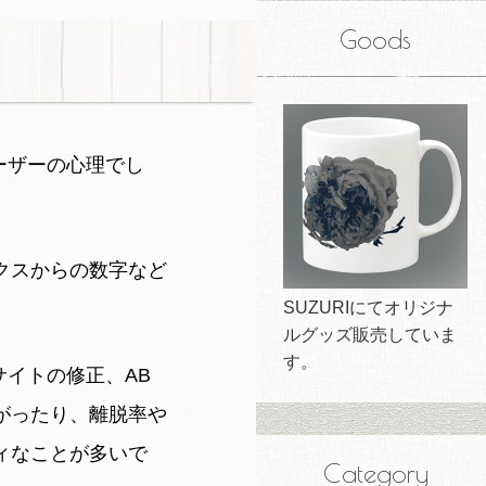
Goods
ーザーの心理でし
クスからの数字など
SUZURIにてオリジナ
ルグッズ販売していま
す。
サイトの修正、AB
がったり、離脱率や
ィなことが多いで
Category