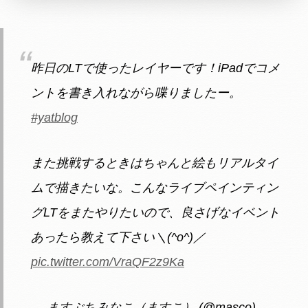
昨日のLTで使ったレイヤーです！iPadでコメ
ントを書き入れながら喋りましたー。
#yatblog
また挑戦するときはちゃんと絵もリアルタイ
ムで描きたいな。こんなライブペインティン
グLTをまたやりたいので、良さげなイベント
あったら教えて下さい＼(^o^)／
pic.twitter.com/VraQF2z9Ka
— ますぶちみなこ（ますこ） (@masco)