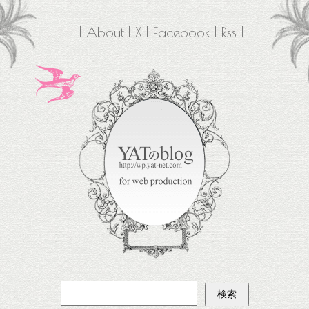
About
X
Facebook
Rss
検
索: