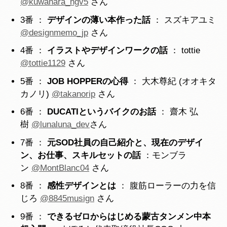
@kuwahara_ngv5
さん
3番 ：
デザインの薄い本作った話
： スズキアユミ
@designmemo_jp
さん
4番 ：
イラストやデザインワークの話
： tottie
@tottie1129
さん
5番 ：
JOB HOPPERの心得
： 大木尊紀 (オオキタ
カノリ)
@takanorip
さん
6番 ：
DUCATIというバイクのお話
： 齋木 弘
樹
@lunaluna_dev
さん
7番 ：
元SOD社員の自己紹介と、現在のデザイ
ン、お仕事、スキルセットの話
：モンブラ
ン
@MontBlanc04
さん
8番 ：
感性デザインとは
： 腹筋ローラーの力を信
じろ
@8845musign
さん
9番 ：
できるゼロからはじめる蒙古タンメン中本