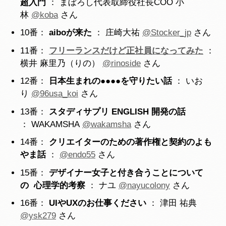
超入門
： まぼろし代表取締役社長COO 小
林
@koba
さん
10番：
aiboが来た
： 庄崎大祐
@Stocker_jp
さん
11番：
フリーランスだけど正社員になってみた
：
横井 麻里乃（りの）
@rinoside
さん
12番：
日本生まれの●●●●を守りたい話
： いお
り
@96usa_koi
さん
13番：
スタディサプリ ENGLISH 開発の話
： WAKAMSHA
@wakamsha
さん
14番：
クリエイターのための著作権と契約のよも
やま話
：
@endo55
さん
15番：
デザイナー女子と付き合うことについて
の 心理学的考察
： ナユ
@nayucolony
さん
16番：
UIやUXのお仕事ください
： 津田 祐典
@ysk279
さん