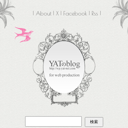
About
X
Facebook
Rss
検
索: