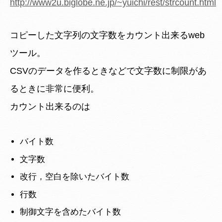
http://www2u.biglobe.ne.jp/~yuichi/rest/strcount.html
コピーした文字列の文字数をカウント出来るweb
ツール。
CSVのデータを作るときなどで文字数に制限があ
るときに非常に便利。
カウント出来るのは
バイト数
文字数
改行，空白を除いたバイト数
行数
制御文字を含めたバイト数