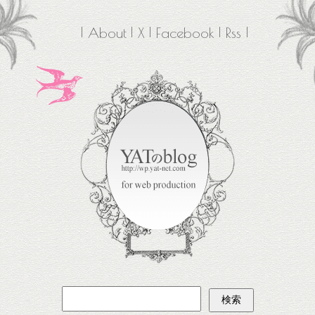
About
X
Facebook
Rss
検
索: