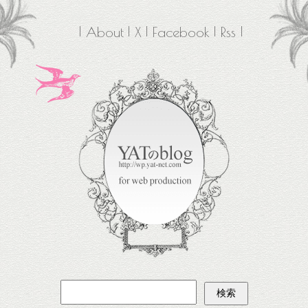
About
X
Facebook
Rss
検
索: