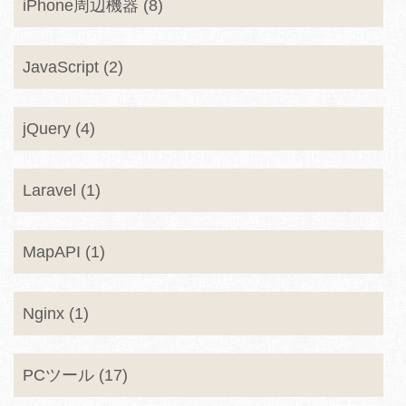
iPhone周辺機器 (8)
JavaScript (2)
jQuery (4)
Laravel (1)
MapAPI (1)
Nginx (1)
PCツール (17)