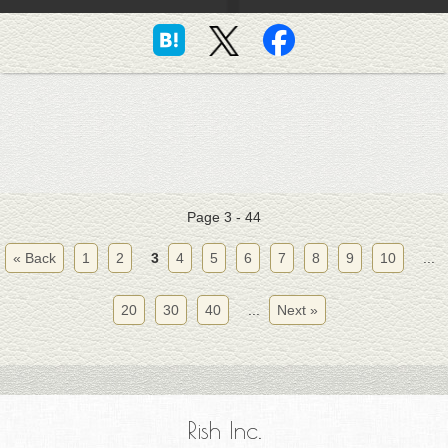
Page 3 - 44
« Back
1
2
3
4
5
6
7
8
9
10
...
20
30
40
...
Next »
Rish Inc.