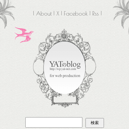
About
X
Facebook
Rss
検
索: