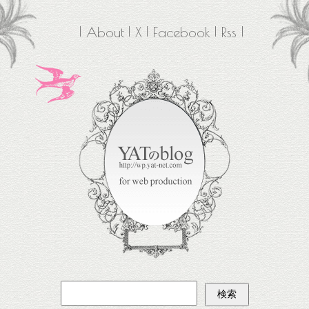
About
X
Facebook
Rss
検
索: