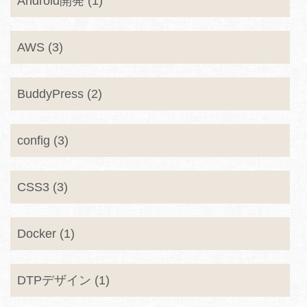
Android開発 (1)
AWS (3)
BuddyPress (2)
config (3)
CSS3 (3)
Docker (1)
DTPデザイン (1)