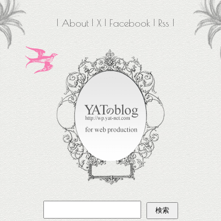
About
X
Facebook
Rss
検
索: