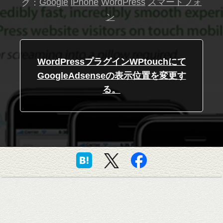
グ：
Google
iPhone
WordPress
スマートフォ
ン
WordPressプラグインWPtouchにて
GoogleAdsenseの表示位置を変更す
る。