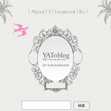
About
X
Facebook
Rss
検
索: