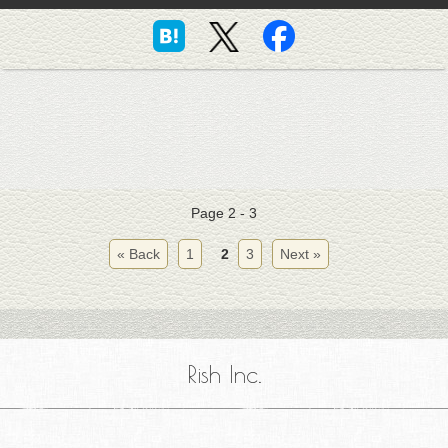
Page 2 - 3
« Back
1
2
3
Next »
Rish Inc.