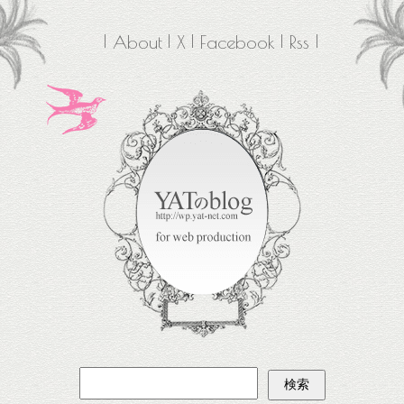
About
X
Facebook
Rss
検
索: