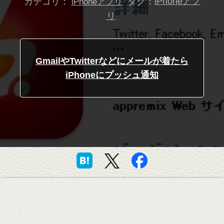
カテゴリ：
タグ：
iPhoneアプ
iPhoneアプリ
リ
GmailやTwitterなどにメールが着たら
iPhoneにプッシュ通知