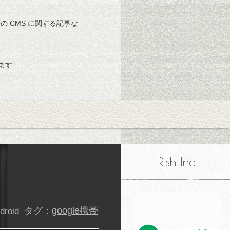
 等の CMS に関する記事な
ます
Rish Inc.
タグ：
google携帯
droid