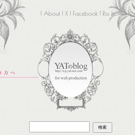
About
X
Facebook
Rss
検
索: