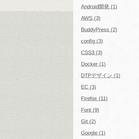
Android開発 (1)
AWS (3)
BuddyPress (2)
config (3)
CSS3 (3)
Docker (1)
DTPデザイン (1)
EC (3)
Firefox (11)
Font (9)
Git (2)
Google (1)