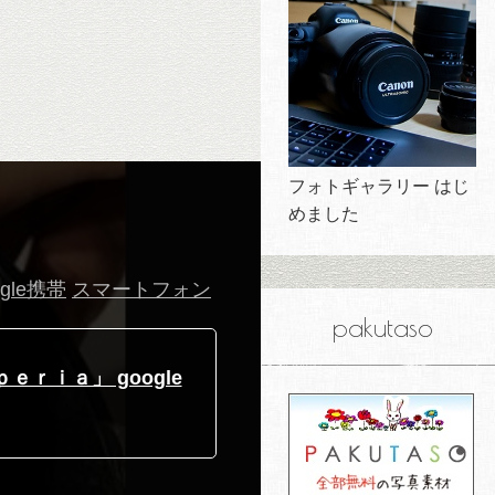
フォトギャラリー はじ
めました
ogle携帯
スマートフォン
pakutaso
ｒｉａ」 google