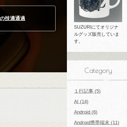
省の技適通過
SUZURIにてオリジナ
ルグッズ販売していま
す。
Category
１行記事 (5)
AI (14)
Android (6)
Android携帯端末 (11)